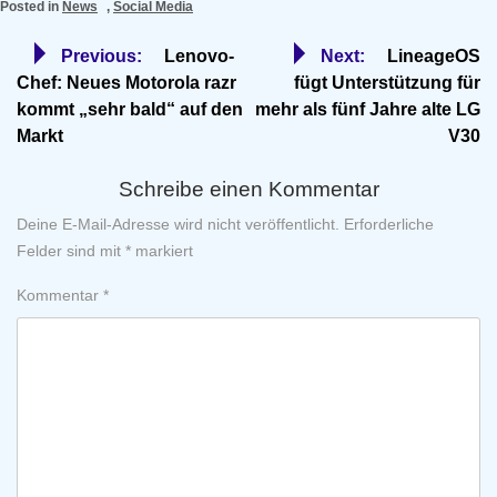
Posted in
News
,
Social Media
Beitragsnavigation
Previous:
Lenovo-
Next:
LineageOS
Chef: Neues Motorola razr
fügt Unterstützung für
kommt „sehr bald“ auf den
mehr als fünf Jahre alte LG
Markt
V30
Schreibe einen Kommentar
Deine E-Mail-Adresse wird nicht veröffentlicht.
Erforderliche
Felder sind mit
*
markiert
Kommentar
*