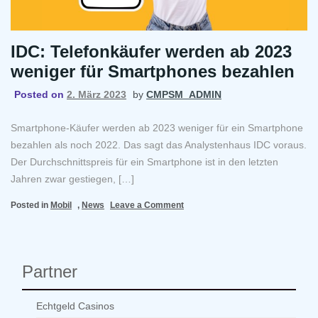
IDC: Telefonkäufer werden ab 2023
weniger für Smartphones bezahlen
Posted on
2. März 2023
by
CMPSM_ADMIN
Smartphone-Käufer werden ab 2023 weniger für ein Smartphone
bezahlen als noch 2022. Das sagt das Analystenhaus IDC voraus.
Der Durchschnittspreis für ein Smartphone ist in den letzten
Jahren zwar gestiegen, […]
on
Posted in
Mobil
,
News
Leave a Comment
IDC:
Telefonkäufer
werden
ab
Partner
2023
weniger
für
Echtgeld Casinos
Smartphones