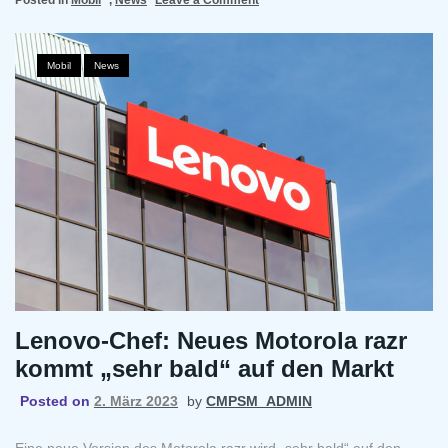
LineageOS
fügt
Unterstützung
Mobil
,
News
für
mehr
als
fünf
Jahre
alte
LG
V30
Lenovo-Chef: Neues Motorola razr
kommt „sehr bald“ auf den Markt
Posted on
2. März 2023
by
CMPSM_ADMIN