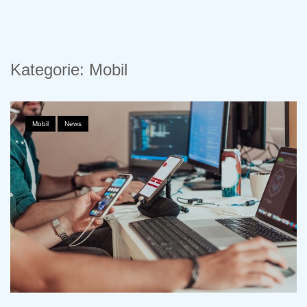
to
content
Kategorie:
Mobil
Mobil
,
News