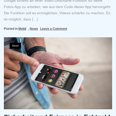
Google scheint an einer Video-Unschärfe-Funktion für seine
Fotos-App zu arbeiten, wie aus dem Code dieser App hervorgeht.
Die Funktion soll es ermöglichen, Videos schärfer zu machen. Es
ist möglich, dass […]
on
Posted in
Mobil
,
News
Leave a Comment
Google
entwickelt
eine
Mobil
Funktion,
um
Videos
schärfer
zu
machen,
möglicherweise
für
Pixel
8′.