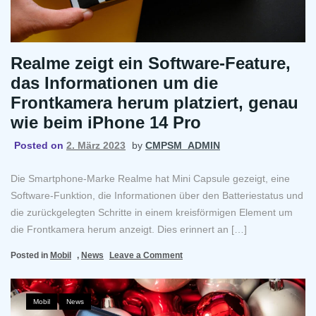
Realme zeigt ein Software-Feature,
das Informationen um die
Frontkamera herum platziert, genau
wie beim iPhone 14 Pro
Posted on
2. März 2023
by
CMPSM_ADMIN
Die Smartphone-Marke Realme hat Mini Capsule gezeigt, eine
Software-Funktion, die Informationen über den Batteriestatus und
die zurückgelegten Schritte in einem kreisförmigen Element um
die Frontkamera herum anzeigt. Dies erinnert an […]
on
Posted in
Mobil
,
News
Leave a Comment
Realme
zeigt
ein
Mobil
,
News
Software-