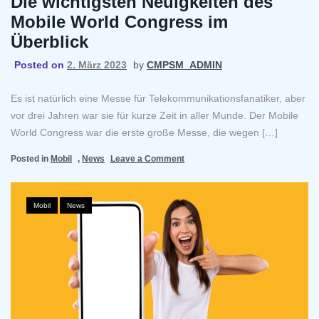
Die wichtigsten Neuigkeiten des
Mobile World Congress im
Überblick
Posted on
2. März 2023
by
CMPSM_ADMIN
Es ist natürlich eine Messe für Telekommunikationsfanatiker, aber
vor drei Jahren war sie für kurze Zeit in aller Munde. Der Mobile
World Congress war die erste große Messe, die wegen […]
on
Posted in
Mobil
,
News
Leave a Comment
Die
wichtigsten
Neuigkeiten
Mobil
,
News
des
Mobile
World
Congress
im
Überblick