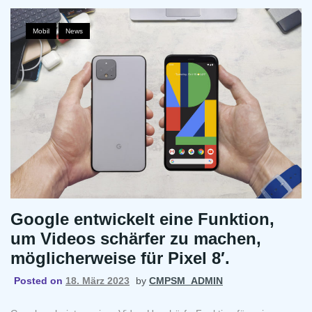
kommende
Motorola
Mobil
,
News
Razr
hat
einen
viel
kleineren
Akku
als
sein
Vorgänger.
Google entwickelt eine Funktion,
um Videos schärfer zu machen,
möglicherweise für Pixel 8′.
Posted on
18. März 2023
by
CMPSM_ADMIN