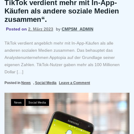
TikTok verdient mehr mit In-App-
Käufen als andere soziale Medien
zusammen“.
Posted on
2. März 2023
by
CMPSM_ADMIN
TikTok verdient angeblich mehr mit In-App-Käufen als alle
anderen sozialen Medien zusammen. Das behauptet das
Analystenunternehmen Apptopia auf der Grundlage seiner
eigenen Zahlen. TikTok-Nutzer gaben mehr als 100 Millionen
Dollar […]
on
Posted in
News
,
Social Media
Leave a Comment
TikTok
verdient
mehr
News
,
Social Media
mit
In-
App-
Käufen
als
andere