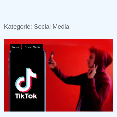
to
content
Kategorie:
Social Media
News
,
Social Media