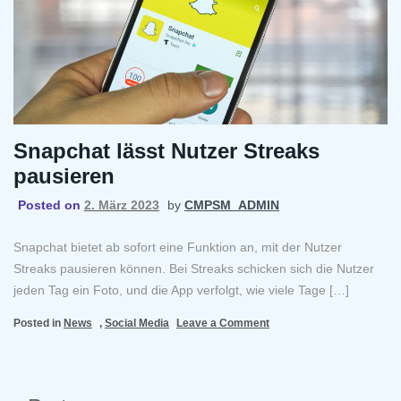
soziale
Medien
zusammen“.
Snapchat lässt Nutzer Streaks
pausieren
Posted on
2. März 2023
by
CMPSM_ADMIN
Snapchat bietet ab sofort eine Funktion an, mit der Nutzer
Streaks pausieren können. Bei Streaks schicken sich die Nutzer
jeden Tag ein Foto, und die App verfolgt, wie viele Tage […]
on
Posted in
News
,
Social Media
Leave a Comment
Snapchat
lässt
Nutzer
Streaks